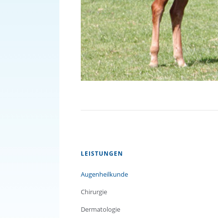
Navigation
LEISTUNGEN
überspringen
Augenheilkunde
Chirurgie
Dermatologie